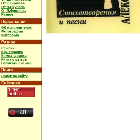
От Е.Гиршева
От В.Окунева
От Я.Фролова
Разное
Персоналии
Об исполнителях
Фотографии
Интервью
Разное
Ссылки
Юр. справка
Комната смеха
Книга отзывов
Написать письмо
Поиск
Поиск по сайту
Счётчики