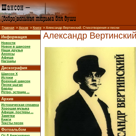
Главная
»
Архив
»
Книги
» Александр Вертинский. Стихотворения и песни
Александр Вертинский
Информация
Новости
Новое в шансоне
Наши друзья
Анонсы
Афиша
Награды
Дискография
Шансон X
Истоки
Военный шансон
Песни цыган
Барды
Ретро, эстрада ...
Архив
Историческая справка
Хорошая музыка
Афиши, постеры ...
Заметки
Книги
Тексты песен
Фотоальбом
От Д.Анискевича