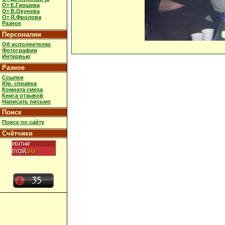
От Е.Гиршева
От В.Окунева
От Я.Фролова
Разное
Персоналии
Об исполнителях
Фотографии
Интервью
Разное
Ссылки
Юр. справка
Комната смеха
Книга отзывов
Написать письмо
Поиск
Поиск по сайту
Счётчики