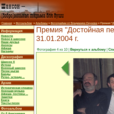
Главная
»
Фотоальбом
»
Альбомы
»
Фотографии от Владимира Окунева
» Премия "До
Премия "Достойная пес
Информация
31.01.2004 г.
Новости
Новое в шансоне
Наши друзья
Анонсы
Афиша
Фотография 4 из 10 |
Вернуться к альбому
|
Сп
Награды
Дискография
Шансон X
Истоки
Военный шансон
Песни цыган
Барды
Ретро, эстрада ...
Архив
Историческая справка
Хорошая музыка
Афиши, постеры ...
Заметки
Книги
Тексты песен
Фотоальбом
От Д.Анискевича