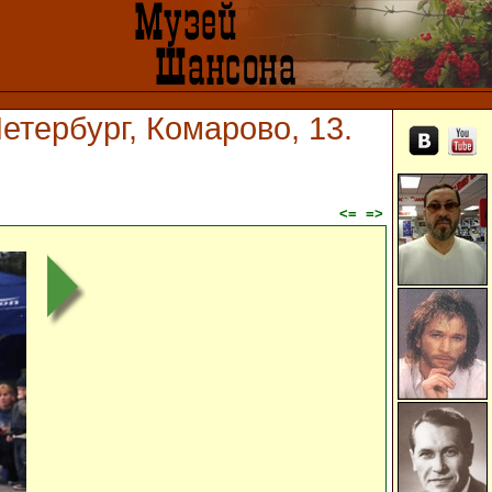
тербург, Комарово, 13.
<=
=>