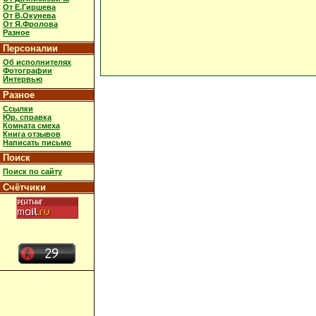
От Е.Гиршева
От В.Окунева
От Я.Фролова
Разное
Персоналии
Об исполнителях
Фотографии
Интервью
Разное
Ссылки
Юр. справка
Комната смеха
Книга отзывов
Написать письмо
Поиск
Поиск по сайту
Счётчики