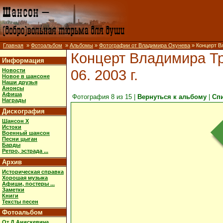
Главная
»
Фотоальбом
»
Альбомы
»
Фотографии от Владимира Окунева
» Концерт Вл
Концерт Владимира Тр
Информация
06. 2003 г.
Новости
Новое в шансоне
Наши друзья
Анонсы
Афиша
Фотография 8 из 15 |
Вернуться к альбому
|
Сп
Награды
Дискография
Шансон X
Истоки
Военный шансон
Песни цыган
Барды
Ретро, эстрада ...
Архив
Историческая справка
Хорошая музыка
Афиши, постеры ...
Заметки
Книги
Тексты песен
Фотоальбом
От Д.Анискевича