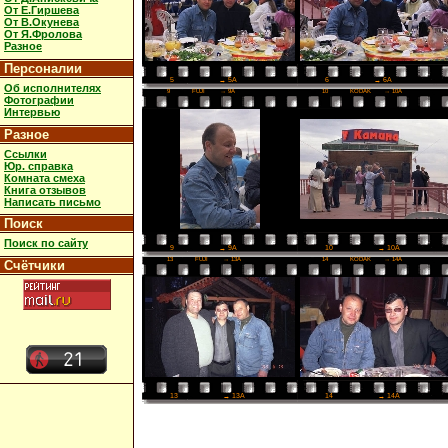
От Е.Гиршева
От В.Окунева
От Я.Фролова
Разное
Персоналии
6
→ 6A
5
→ 5A
Об исполнителях
9
FUJI
→ 9A
10
KODAK
→ 10A
Фотографии
Интервью
Разное
Ссылки
Юр. справка
Комната смеха
Книга отзывов
Написать письмо
Поиск
Поиск по сайту
10
→ 10A
9
→ 9A
13
FUJI
→ 13A
14
KODAK
→ 14A
Счётчики
14
→ 14A
13
→ 13A