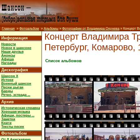
Главная
»
Фотоальбом
»
Альбомы
»
Фотографии от Владимира Окунева
» Концерт Вл
Концерт Владимира Тр
Информация
Петербург, Комарово, 1
Новости
Новое в шансоне
Наши друзья
Анонсы
Афиша
Список альбомов
Награды
Дискография
Шансон X
1
FUJI
→ 1A
2
KODAK
→ 2A
Истоки
Военный шансон
Песни цыган
Барды
Ретро, эстрада ...
Архив
Историческая справка
Хорошая музыка
Афиши, постеры ...
Заметки
2
→ 2A
1
→ 1A
Книги
5
FUJI
→ 5A
6
KODAK
→ 6A
Тексты песен
Фотоальбом
От Д.Анискевича