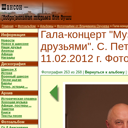
Главная
»
Фотоальбом
»
Альбомы
»
Фотографии от Владимира Окунева
» Гала-конце
Гала-концерт "Му
Информация
Новости
друзьями". С. Пет
Новое в шансоне
Наши друзья
Анонсы
Афиша
11.02.2012 г. Фот
Награды
Дискография
Шансон X
Фотография 263 из 268 |
Вернуться к альбому
|
Истоки
Военный шансон
Песни цыган
Барды
Ретро, эстрада ...
Архив
Историческая справка
Хорошая музыка
Афиши, постеры ...
Заметки
Книги
Тексты песен
Фотоальбом
От Д.Анискевича