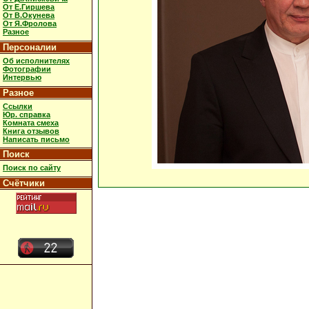
От Е.Гиршева
От В.Окунева
От Я.Фролова
Разное
Персоналии
Об исполнителях
Фотографии
Интервью
Разное
Ссылки
Юр. справка
Комната смеха
Книга отзывов
Написать письмо
Поиск
Поиск по сайту
Счётчики