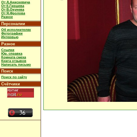
От Д.Анискевича
От Е.Гиршева
От В.Окунева
От Я.Фролова
Разное
Персоналии
Об исполнителях
Фотографии
Интервью
Разное
Ссылки
Юр. справка
Комната смеха
Книга отзывов
Написать письмо
Поиск
Поиск по сайту
Счётчики