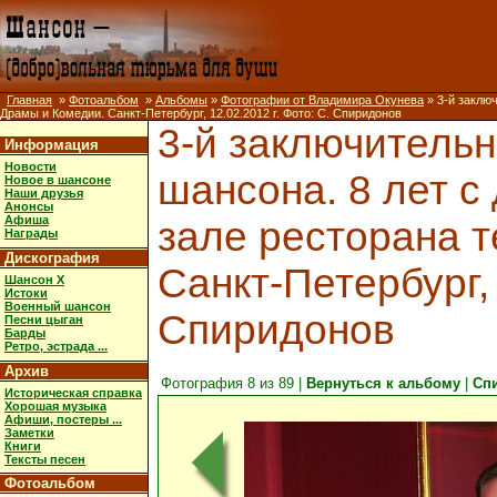
Главная
»
Фотоальбом
»
Альбомы
»
Фотографии от Владимира Окунева
» 3-й заклю
Драмы и Комедии. Санкт-Петербург, 12.02.2012 г. Фото: С. Спиридонов
3-й заключитель
Информация
Новости
шансона. 8 лет с
Новое в шансоне
Наши друзья
Анонсы
Афиша
зале ресторана 
Награды
Дискография
Санкт-Петербург, 
Шансон X
Истоки
Военный шансон
Спиридонов
Песни цыган
Барды
Ретро, эстрада ...
Архив
Фотография 8 из 89 |
Вернуться к альбому
|
Сп
Историческая справка
Хорошая музыка
Афиши, постеры ...
Заметки
Книги
Тексты песен
Фотоальбом