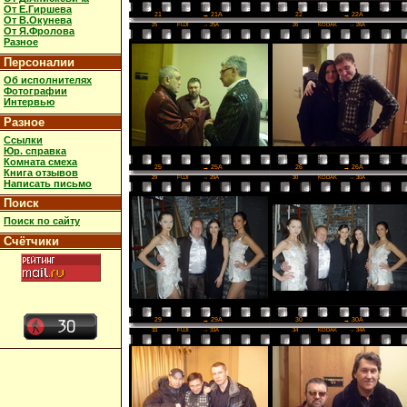
От Е.Гиршева
22
→ 22A
21
→ 21A
От В.Окунева
25
FUJI
→ 25A
26
KODAK
→ 26A
От Я.Фролова
Разное
Персоналии
Об исполнителях
Фотографии
Интервью
Разное
Ссылки
Юр. справка
Комната смеха
26
→ 26A
25
→ 25A
Книга отзывов
29
FUJI
→ 29A
30
KODAK
→ 30A
Написать письмо
Поиск
Поиск по сайту
Счётчики
30
→ 30A
29
→ 29A
33
FUJI
→ 33A
34
KODAK
→ 34A