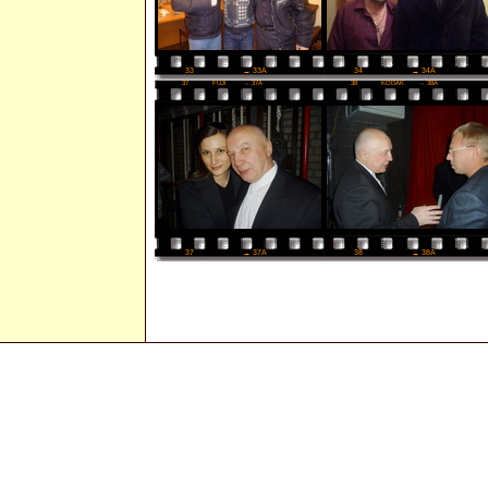
34
→ 34A
33
→ 33A
37
FUJI
→ 37A
38
KODAK
→ 38A
38
→ 38A
37
→ 37A