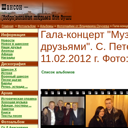
Главная
»
Фотоальбом
»
Альбомы
»
Фотографии от Владимира Окунева
» Гала-конце
Гала-концерт "Муз
Информация
Новости
друзьями". С. Пет
Новое в шансоне
Наши друзья
Анонсы
Афиша
11.02.2012 г. Фот
Награды
Дискография
Шансон X
Список альбомов
Истоки
Военный шансон
Песни цыган
Барды
Ретро, эстрада ...
21
FUJI
→ 21A
22
KODAK
→ 22A
Архив
Историческая справка
Хорошая музыка
Афиши, постеры ...
Заметки
Книги
Тексты песен
Фотоальбом
От Д.Анискевича