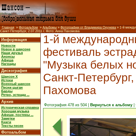
Главная
»
Фотоальбом
»
Альбомы
»
Фотографии от Владимира Окунева
» 1-й между
Санкт-Петербург, 2.07.2011 г. Фото: Анна Пахомова
1-й международ
Информация
Новости
фестиваль эстра
Новое в шансоне
Наши друзья
Анонсы
Афиша
"Музыка белых но
Награды
Дискография
Санкт-Петербург, 
Шансон X
Истоки
Военный шансон
Пахомова
Песни цыган
Барды
Ретро, эстрада ...
Архив
Фотография 478 из 504 |
Вернуться к альбому
|
Историческая справка
Хорошая музыка
Афиши, постеры ...
Заметки
Книги
Тексты песен
Фотоальбом