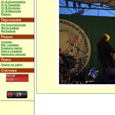
От Д.Анискевича
От Е.Гиршева
От В.Окунева
От Я.Фролова
Разное
Персоналии
Об исполнителях
Фотографии
Интервью
Разное
Ссылки
Юр. справка
Комната смеха
Книга отзывов
Написать письмо
Поиск
Поиск по сайту
Счётчики