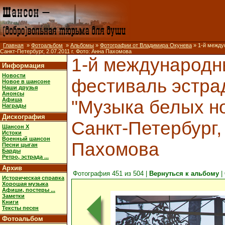
Главная
»
Фотоальбом
»
Альбомы
»
Фотографии от Владимира Окунева
» 1-й между
Санкт-Петербург, 2.07.2011 г. Фото: Анна Пахомова
1-й международ
Информация
Новости
фестиваль эстра
Новое в шансоне
Наши друзья
Анонсы
Афиша
"Музыка белых но
Награды
Дискография
Санкт-Петербург, 
Шансон X
Истоки
Военный шансон
Пахомова
Песни цыган
Барды
Ретро, эстрада ...
Архив
Фотография 451 из 504 |
Вернуться к альбому
|
Историческая справка
Хорошая музыка
Афиши, постеры ...
Заметки
Книги
Тексты песен
Фотоальбом