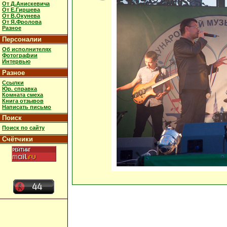
От Д.Анискевича
От Е.Гиршева
От В.Окунева
От Я.Фролова
Разное
Персоналии
Об исполнителях
Фотографии
Интервью
Разное
Ссылки
Юр. справка
Комната смеха
Книга отзывов
Написать письмо
Поиск
Поиск по сайту
Счётчики