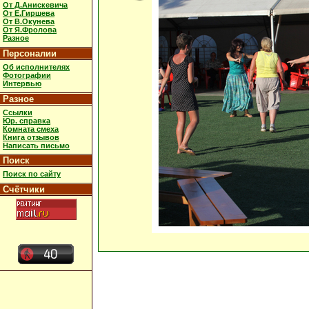
От Д.Анискевича
От Е.Гиршева
От В.Окунева
От Я.Фролова
Разное
Персоналии
Об исполнителях
Фотографии
Интервью
Разное
Ссылки
Юр. справка
Комната смеха
Книга отзывов
Написать письмо
Поиск
Поиск по сайту
Счётчики