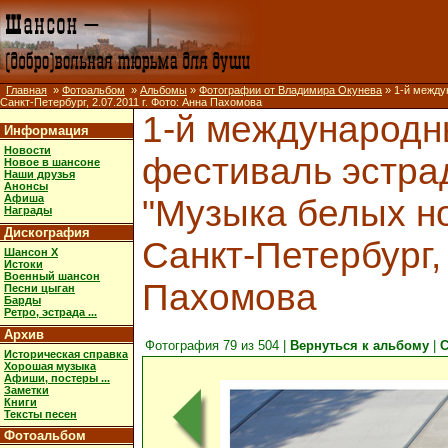
Главная
»
Фотоальбом
»
Альбомы
»
Фотографии от Владимира Окунева
» 1-й между
Санкт-Петербург, 2.07.2011 г. Фото: Анна Пахомова
1-й международ
Информация
Новости
фестиваль эстра
Новое в шансоне
Наши друзья
Анонсы
Афиша
"Музыка белых но
Награды
Дискография
Санкт-Петербург, 
Шансон X
Истоки
Военный шансон
Пахомова
Песни цыган
Барды
Ретро, эстрада ...
Архив
Фотография 79 из 504 |
Вернуться к альбому
|
С
Историческая справка
Хорошая музыка
Афиши, постеры ...
Заметки
Книги
Тексты песен
Фотоальбом