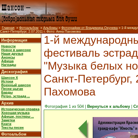
Главная
»
Фотоальбом
»
Альбомы
»
Фотографии от Владимира Окунева
» 1-й между
Санкт-Петербург, 2.07.2011 г. Фото: Анна Пахомова
1-й международн
Информация
Новости
фестиваль эстрад
Новое в шансоне
Наши друзья
Анонсы
Афиша
"Музыка белых ноч
Награды
Дискография
Санкт-Петербург, 2
Шансон X
Истоки
Военный шансон
Пахомова
Песни цыган
Барды
Ретро, эстрада ...
Архив
Фотография 1 из 504 |
Вернуться к альбому
|
С
Историческая справка
Хорошая музыка
Афиши, постеры ...
Заметки
Книги
Тексты песен
Фотоальбом