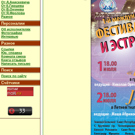
От Д.Анискевича
От Е.Гиршева
От В.Окунева
От Я.Фролова
Разное
Персоналии
Об исполнителях
Фотографии
Интервью
Разное
Ссылки
Юр. справка
Комната смеха
Книга отзывов
Написать письмо
Поиск
Поиск по сайту
Счётчики