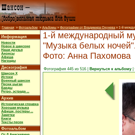
Главная
»
Фотоальбом
»
Альбомы
»
Фотографии от Владимира Окунева
» 1-й между
1-й международный м
Информация
"Музыка белых ночей".
Новости
Новое в шансоне
Наши друзья
Фото: Анна Пахомова
Анонсы
Афиша
Награды
Дискография
Фотография 445 из 516 |
Вернуться к альбому
|
Шансон X
Истоки
Военный шансон
Песни цыган
Барды
Ретро, эстрада ...
Архив
Историческая справка
Хорошая музыка
Афиши, постеры ...
Заметки
Книги
Тексты песен
Фотоальбом
От Д.Анискевича