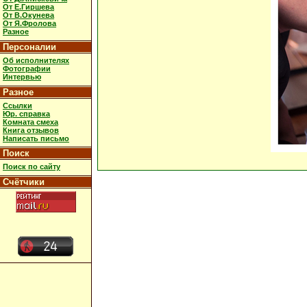
От Е.Гиршева
От В.Окунева
От Я.Фролова
Разное
Персоналии
Об исполнителях
Фотографии
Интервью
Разное
Ссылки
Юр. справка
Комната смеха
Книга отзывов
Написать письмо
Поиск
Поиск по сайту
Счётчики