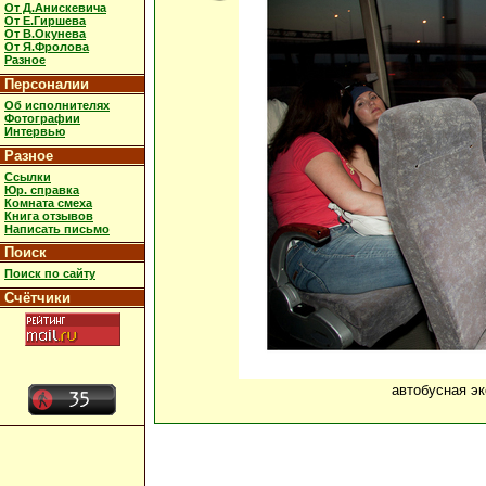
От Д.Анискевича
От Е.Гиршева
От В.Окунева
От Я.Фролова
Разное
Персоналии
Об исполнителях
Фотографии
Интервью
Разное
Ссылки
Юр. справка
Комната смеха
Книга отзывов
Написать письмо
Поиск
Поиск по сайту
Счётчики
автобусная эк