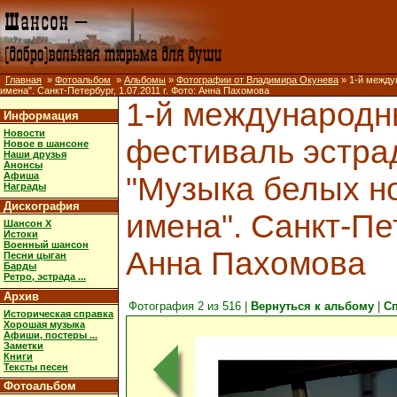
Главная
»
Фотоальбом
»
Альбомы
»
Фотографии от Владимира Окунева
» 1-й между
имена". Санкт-Петербург, 1.07.2011 г. Фото: Анна Пахомова
1-й международ
Информация
Новости
фестиваль эстра
Новое в шансоне
Наши друзья
Анонсы
Афиша
"Музыка белых но
Награды
Дискография
имена". Санкт-Пет
Шансон X
Истоки
Военный шансон
Анна Пахомова
Песни цыган
Барды
Ретро, эстрада ...
Архив
Фотография 2 из 516 |
Вернуться к альбому
|
С
Историческая справка
Хорошая музыка
Афиши, постеры ...
Заметки
Книги
Тексты песен
Фотоальбом