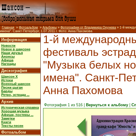
Главная
»
Фотоальбом
»
Альбомы
»
Фотографии от Владимира Окунева
» 1-й между
имена". Санкт-Петербург, 1.07.2011 г. Фото: Анна Пахомова
1-й международн
Информация
Новости
фестиваль эстрад
Новое в шансоне
Наши друзья
Анонсы
Афиша
"Музыка белых но
Награды
Дискография
имена". Санкт-Пете
Шансон X
Истоки
Военный шансон
Анна Пахомова
Песни цыган
Барды
Ретро, эстрада ...
Архив
Фотография 1 из 516 |
Вернуться к альбому
|
С
Историческая справка
Хорошая музыка
Афиши, постеры ...
Заметки
Книги
Тексты песен
Фотоальбом