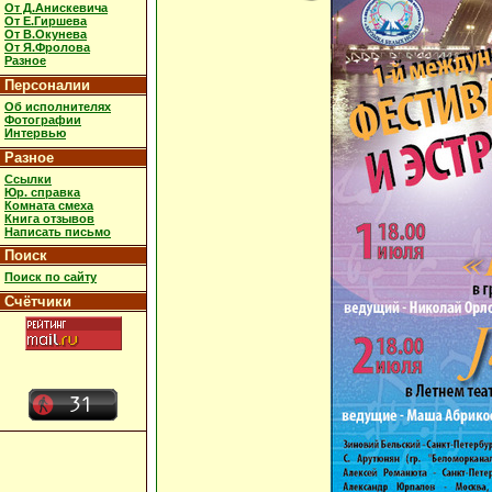
От Д.Анискевича
От Е.Гиршева
От В.Окунева
От Я.Фролова
Разное
Персоналии
Об исполнителях
Фотографии
Интервью
Разное
Ссылки
Юр. справка
Комната смеха
Книга отзывов
Написать письмо
Поиск
Поиск по сайту
Счётчики