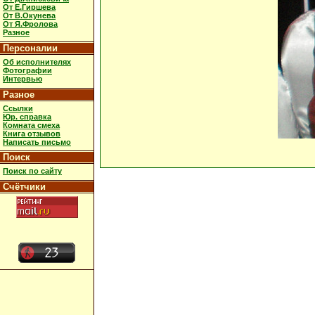
От Е.Гиршева
От В.Окунева
От Я.Фролова
Разное
Персоналии
Об исполнителях
Фотографии
Интервью
Разное
Ссылки
Юр. справка
Комната смеха
Книга отзывов
Написать письмо
Поиск
Поиск по сайту
Счётчики