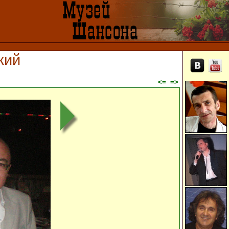
кий
<=
=>