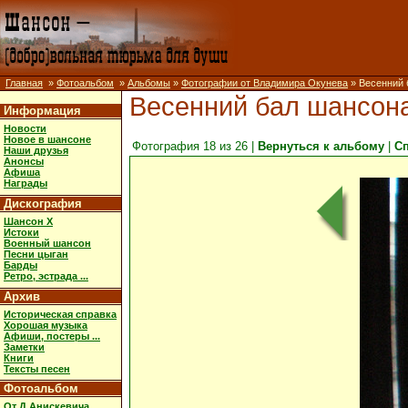
Главная
»
Фотоальбом
»
Альбомы
»
Фотографии от Владимира Окунева
» Весенний б
Весенний бал шансона.
Информация
Новости
Новое в шансоне
Фотография 18 из 26 |
Вернуться к альбому
|
С
Наши друзья
Анонсы
Афиша
Награды
Дискография
Шансон X
Истоки
Военный шансон
Песни цыган
Барды
Ретро, эстрада ...
Архив
Историческая справка
Хорошая музыка
Афиши, постеры ...
Заметки
Книги
Тексты песен
Фотоальбом
От Д.Анискевича