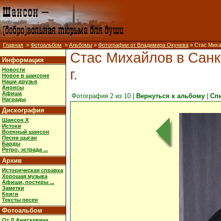
Главная
»
Фотоальбом
»
Альбомы
»
Фотографии от Владимира Окунева
» Стас Михай
Стас Михайлов в Санкт
Информация
г.
Новости
Новое в шансоне
Наши друзья
Анонсы
Афиша
Фотография 2 из 10 |
Вернуться к альбому
|
Сп
Награды
Дискография
Шансон X
Истоки
Военный шансон
Песни цыган
Барды
Ретро, эстрада ...
Архив
Историческая справка
Хорошая музыка
Афиши, постеры ...
Заметки
Книги
Тексты песен
Фотоальбом
От Д.Анискевича