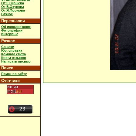
От Е.Гиршева
От В.Окунева
От Я.Фролова
Разное
Персоналии
Об исполнителях
Фотографии
Интервью
Разное
Ссылки
Юр. справка
Комната смеха
Книга отзывов
Написать письмо
Поиск
Поиск по сайту
Счётчики