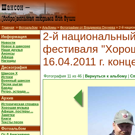
Главная
»
Фотоальбом
»
Альбомы
»
Фотографии от Владимира Окунева
» 2-й национ
2-й национальный
Информация
Новости
фестиваля "Хороша
Новое в шансоне
Наши друзья
Анонсы
Афиша
16.04.2011 г. кон
Награды
Дискография
Шансон X
Фотография 11 из 46 |
Вернуться к альбому
|
Сп
Истоки
Военный шансон
Песни цыган
Барды
Ретро, эстрада ...
Архив
Историческая справка
Хорошая музыка
Афиши, постеры ...
Заметки
Книги
Тексты песен
Фотоальбом
От Д.Анискевича