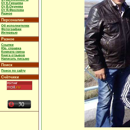
От Е.Гиршева
От В.Окунева
От Я.Фролова
Разное
Персоналии
Об исполнителях
Фотографии
Интервью
Разное
Ссылки
Юр. справка
Комната смеха
Книга отзывов
Написать письмо
Поиск
Поиск по сайту
Счётчики