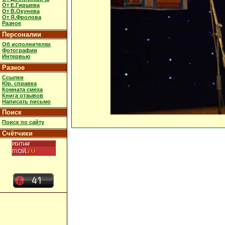
От Е.Гиршева
От В.Окунева
От Я.Фролова
Разное
Персоналии
Об исполнителях
Фотографии
Интервью
Разное
Ссылки
Юр. справка
Комната смеха
Книга отзывов
Написать письмо
Поиск
Поиск по сайту
Счётчики