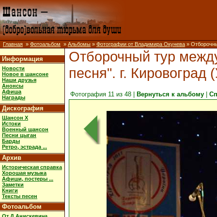
Главная
»
Фотоальбом
»
Альбомы
»
Фотографии от Владимира Окунева
» Отборочный
Отборочный тур межд
Информация
песня". г. Кировоград (
Новости
Новое в шансоне
Наши друзья
Анонсы
Афиша
Фотография 11 из 48 |
Вернуться к альбому
|
Сп
Награды
Дискография
Шансон X
Истоки
Военный шансон
Песни цыган
Барды
Ретро, эстрада ...
Архив
Историческая справка
Хорошая музыка
Афиши, постеры ...
Заметки
Книги
Тексты песен
Фотоальбом
От Д.Анискевича