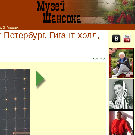
: В. Гладких
-Петербург, Гигант-холл,
<=
=>