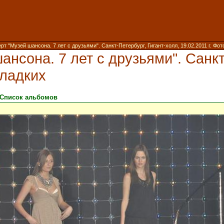
рт "Музей шансона. 7 лет с друзьями". Санкт-Петербург, Гигант-холл, 19.02.2011 г. Фото
ансона. 7 лет с друзьями". Санкт
Гладких
Список альбомов