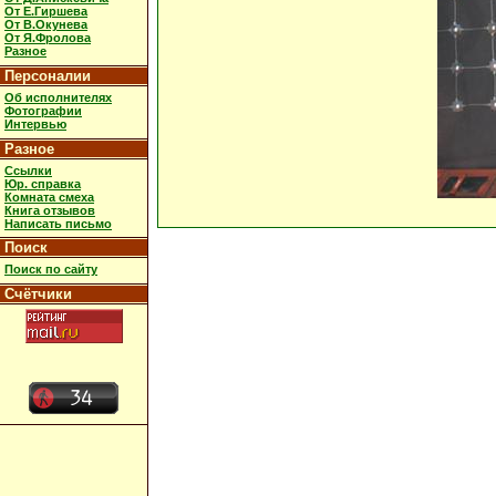
От Е.Гиршева
От В.Окунева
От Я.Фролова
Разное
Персоналии
Об исполнителях
Фотографии
Интервью
Разное
Ссылки
Юр. справка
Комната смеха
Книга отзывов
Написать письмо
Поиск
Поиск по сайту
Счётчики