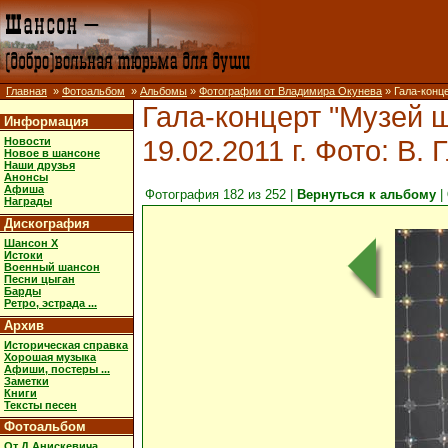
Главная
»
Фотоальбом
»
Альбомы
»
Фотографии от Владимира Окунева
» Гала-конце
Гала-концерт "Музей ш
Информация
19.02.2011 г. Фото: В. 
Новости
Новое в шансоне
Наши друзья
Анонсы
Афиша
Фотография 182 из 252 |
Вернуться к альбому
|
Награды
Дискография
Шансон X
Истоки
Военный шансон
Песни цыган
Барды
Ретро, эстрада ...
Архив
Историческая справка
Хорошая музыка
Афиши, постеры ...
Заметки
Книги
Тексты песен
Фотоальбом
От Д.Анискевича