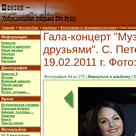
Главная
»
Фотоальбом
»
Альбомы
»
Фотографии от Владимира Окунева
» Гала-конце
Гала-концерт "Муз
Информация
Новости
друзьями". С. Пет
Новое в шансоне
Наши друзья
Анонсы
Афиша
19.02.2011 г. Фот
Награды
Дискография
Шансон X
Фотография 64 из 275 |
Вернуться к альбому
|
С
Истоки
Военный шансон
Песни цыган
Барды
Ретро, эстрада ...
Архив
Историческая справка
Хорошая музыка
Афиши, постеры ...
Заметки
Книги
Тексты песен
Фотоальбом
От Д.Анискевича