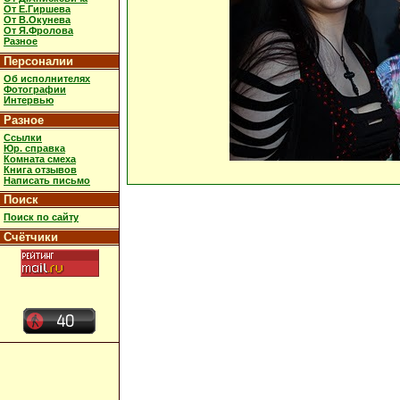
От Е.Гиршева
От В.Окунева
От Я.Фролова
Разное
Персоналии
Об исполнителях
Фотографии
Интервью
Разное
Ссылки
Юр. справка
Комната смеха
Книга отзывов
Написать письмо
Поиск
Поиск по сайту
Счётчики