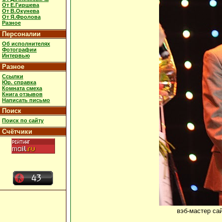
От Е.Гиршева
От В.Окунева
От Я.Фролова
Разное
Персоналии
Об исполнителях
Фотографии
Интервью
Разное
Ссылки
Юр. справка
Комната смеха
Книга отзывов
Написать письмо
Поиск
Поиск по сайту
Счётчики
вэб-мастер са