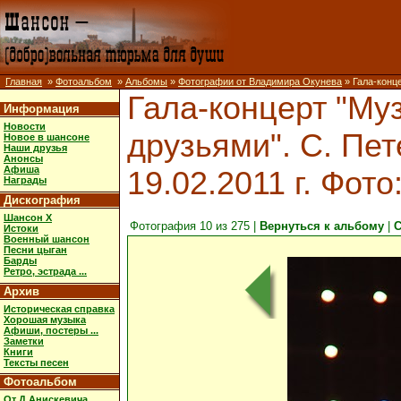
Главная
»
Фотоальбом
»
Альбомы
»
Фотографии от Владимира Окунева
» Гала-конце
Гала-концерт "Муз
Информация
Новости
друзьями". С. Пет
Новое в шансоне
Наши друзья
Анонсы
Афиша
19.02.2011 г. Фот
Награды
Дискография
Шансон X
Фотография 10 из 275 |
Вернуться к альбому
|
С
Истоки
Военный шансон
Песни цыган
Барды
Ретро, эстрада ...
Архив
Историческая справка
Хорошая музыка
Афиши, постеры ...
Заметки
Книги
Тексты песен
Фотоальбом
От Д.Анискевича