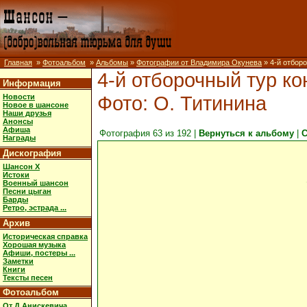
Главная
»
Фотоальбом
»
Альбомы
»
Фотографии от Владимира Окунева
» 4-й отборо
4-й отборочный тур ко
Информация
Фото: О. Титинина
Новости
Новое в шансоне
Наши друзья
Анонсы
Афиша
Фотография 63 из 192 |
Вернуться к альбому
|
С
Награды
Дискография
Шансон X
Истоки
Военный шансон
Песни цыган
Барды
Ретро, эстрада ...
Архив
Историческая справка
Хорошая музыка
Афиши, постеры ...
Заметки
Книги
Тексты песен
Фотоальбом
От Д.Анискевича