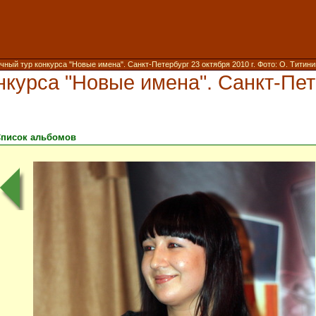
чный тур конкурса "Новые имена". Санкт-Петербург 23 октября 2010 г. Фото: О. Титин
нкурса "Новые имена". Санкт-Пете
писок альбомов