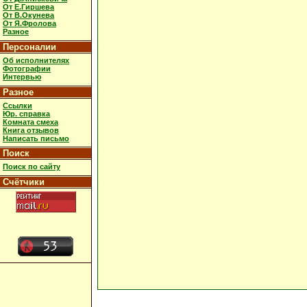
От Е.Гиршева
От В.Окунева
От Я.Фролова
Разное
Персоналии
Об исполнителях
Фотографии
Интервью
Разное
Ссылки
Юр. справка
Комната смеха
Книга отзывов
Написать письмо
Поиск
Поиск по сайту
Счётчики