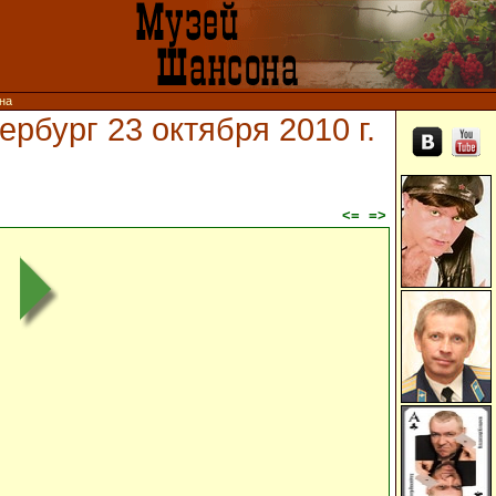
ина
рбург 23 октября 2010 г.
<=
=>