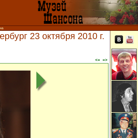
ина
рбург 23 октября 2010 г.
<=
=>