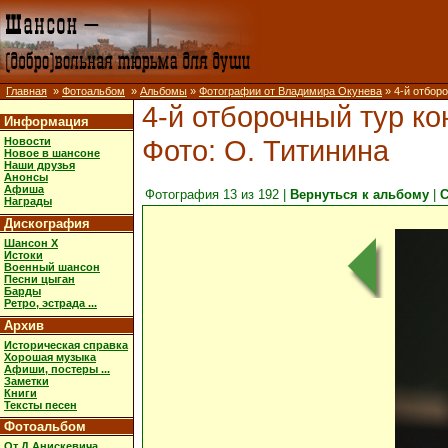
Главная
»
Фотоальбом
»
Альбомы
»
Фотографии от Владимира Окунева
» 4-й отборо
4-й отборочный тур ко
Информация
Фото: О. Титинина
Новости
Новое в шансоне
Наши друзья
Анонсы
Афиша
Фотография 13 из 192 |
Вернуться к альбому
|
С
Награды
Дискография
Шансон X
Истоки
Военный шансон
Песни цыган
Барды
Ретро, эстрада ...
Архив
Историческая справка
Хорошая музыка
Афиши, постеры ...
Заметки
Книги
Тексты песен
Фотоальбом
От Д.Анискевича