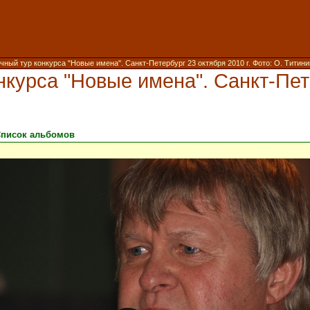
чный тур конкурса "Новые имена". Санкт-Петербург 23 октября 2010 г. Фото: О. Титин
нкурса "Новые имена". Санкт-Пете
писок альбомов