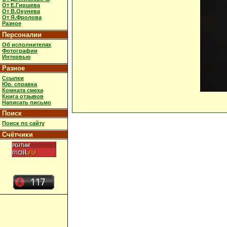
От Е.Гиршева
От В.Окунева
От Я.Фролова
Разное
Персоналии
Об исполнителях
Фотографии
Интервью
Разное
Ссылки
Юр. справка
Комната смеха
Книга отзывов
Написать письмо
Поиск
Поиск по сайту
Счётчики