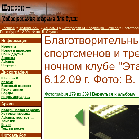
Главная
»
Фотоальбом
»
Альбомы
»
Фотографии от Владимира Окунева
» Благотвор
Петербург 6.12.09 г. Фото: В. Окунев
Благотворительны
Информация
Новости
спортсменов и тр
Новое в шансоне
Наши друзья
Анонсы
Афиша
ночном клубе "Эт
Награды
Дискография
6.12.09 г. Фото: В
Шансон X
Истоки
Военный шансон
Песни цыган
Барды
Фотография 179 из 239 |
Вернуться к альбому
|
Ретро, эстрада ...
Архив
Историческая справка
Хорошая музыка
Афиши, постеры ...
Заметки
Книги
Тексты песен
Фотоальбом