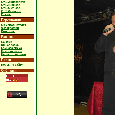
От Д.Анискевича
От Е.Гиршева
От В.Окунева
От Я.Фролова
Разное
Персоналии
Об исполнителях
Фотографии
Интервью
Разное
Ссылки
Юр. справка
Комната смеха
Книга отзывов
Написать письмо
Поиск
Поиск по сайту
Счётчики