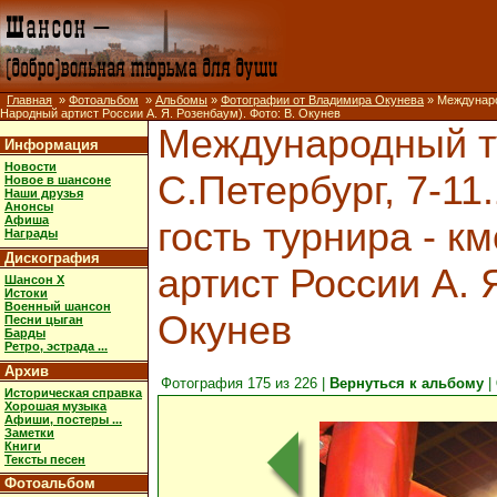
Главная
»
Фотоальбом
»
Альбомы
»
Фотографии от Владимира Окунева
» Международ
Народный артист России А. Я. Розенбаум). Фото: В. Окунев
Международный ту
Информация
Новости
С.Петербург, 7-11
Новое в шансоне
Наши друзья
Анонсы
Афиша
гость турнира - к
Награды
Дискография
артист России А. 
Шансон X
Истоки
Военный шансон
Окунев
Песни цыган
Барды
Ретро, эстрада ...
Архив
Фотография 175 из 226 |
Вернуться к альбому
|
Историческая справка
Хорошая музыка
Афиши, постеры ...
Заметки
Книги
Тексты песен
Фотоальбом