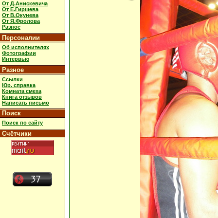
От Д.Анискевича
От Е.Гиршева
От В.Окунева
От Я.Фролова
Разное
Персоналии
Об исполнителях
Фотографии
Интервью
Разное
Ссылки
Юр. справка
Комната смеха
Книга отзывов
Написать письмо
Поиск
Поиск по сайту
Счётчики