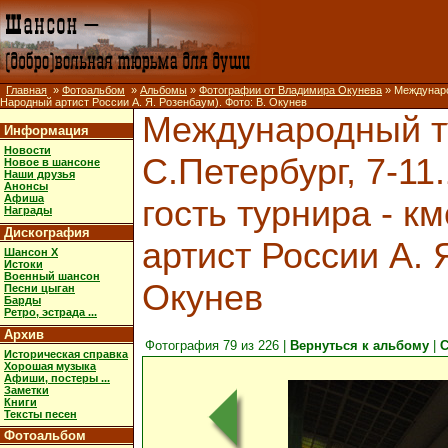
Главная
»
Фотоальбом
»
Альбомы
»
Фотографии от Владимира Окунева
» Международ
Народный артист России А. Я. Розенбаум). Фото: В. Окунев
Международный ту
Информация
Новости
С.Петербург, 7-11
Новое в шансоне
Наши друзья
Анонсы
Афиша
гость турнира - к
Награды
Дискография
артист России А. 
Шансон X
Истоки
Военный шансон
Окунев
Песни цыган
Барды
Ретро, эстрада ...
Архив
Фотография 79 из 226 |
Вернуться к альбому
|
С
Историческая справка
Хорошая музыка
Афиши, постеры ...
Заметки
Книги
Тексты песен
Фотоальбом