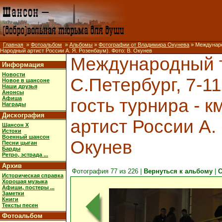
Главная
»
Фотоальбом
»
Альбомы
»
Фотографии от Владимира Окунева
» Международ
Народный артист России А. Я. Розенбаум). Фото: В. Окунев
Международный т
Информация
Новости
С.Петербург, 7-11
Новое в шансоне
Наши друзья
Анонсы
Афиша
гость турнира - к
Награды
Дискография
артист России А. 
Шансон X
Истоки
Военный шансон
Окунев
Песни цыган
Барды
Ретро, эстрада ...
Архив
Фотография 77 из 226 |
Вернуться к альбому
|
С
Историческая справка
Хорошая музыка
Афиши, постеры ...
Заметки
Книги
Тексты песен
Фотоальбом