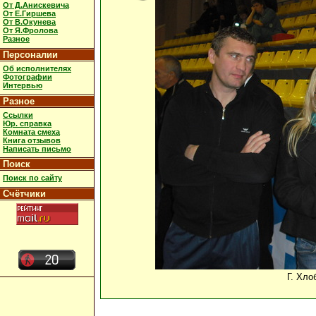
От Д.Анискевича
От Е.Гиршева
От В.Окунева
От Я.Фролова
Разное
Персоналии
Об исполнителях
Фотографии
Интервью
Разное
Ссылки
Юр. справка
Комната смеха
Книга отзывов
Написать письмо
Поиск
Поиск по сайту
Счётчики
Г. Хло