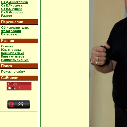
От Д.Анискевича
От Е.Гиршева
От В.Окунева
От Я.Фролова
Разное
Персоналии
Об исполнителях
Фотографии
Интервью
Разное
Ссылки
Юр. справка
Комната смеха
Книга отзывов
Написать письмо
Поиск
Поиск по сайту
Счётчики