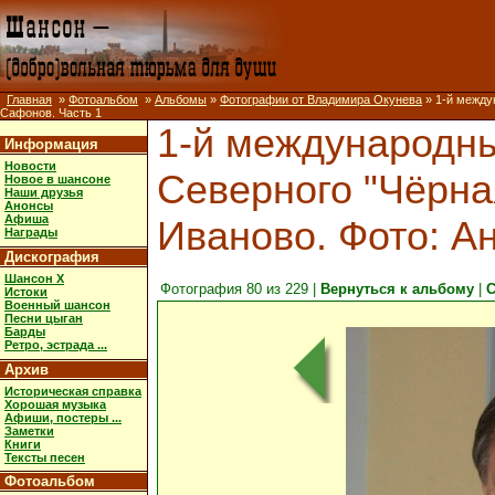
Главная
»
Фотоальбом
»
Альбомы
»
Фотографии от Владимира Окунева
» 1-й междун
Сафонов. Часть 1
1-й международны
Информация
Новости
Северного "Чёрная 
Новое в шансоне
Наши друзья
Анонсы
Афиша
Иваново. Фото: А
Награды
Дискография
Шансон X
Фотография 80 из 229 |
Вернуться к альбому
|
С
Истоки
Военный шансон
Песни цыган
Барды
Ретро, эстрада ...
Архив
Историческая справка
Хорошая музыка
Афиши, постеры ...
Заметки
Книги
Тексты песен
Фотоальбом