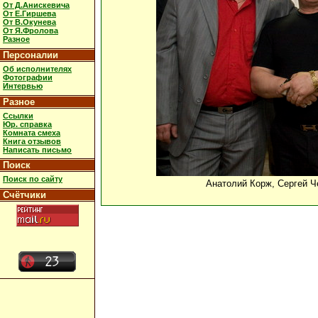
От Д.Анискевича
От Е.Гиршева
От В.Окунева
От Я.Фролова
Разное
Персоналии
Об исполнителях
Фотографии
Интервью
Разное
Ссылки
Юр. справка
Комната смеха
Книга отзывов
Написать письмо
Поиск
Поиск по сайту
Анатолий Корж, Сергей Ч
Счётчики