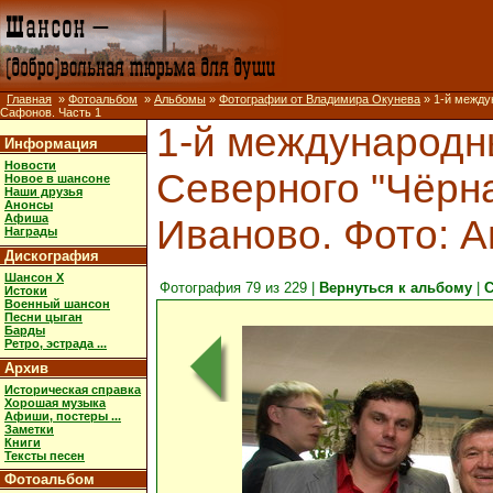
Главная
»
Фотоальбом
»
Альбомы
»
Фотографии от Владимира Окунева
» 1-й междун
Сафонов. Часть 1
1-й международн
Информация
Новости
Северного "Чёрная 
Новое в шансоне
Наши друзья
Анонсы
Афиша
Иваново. Фото: 
Награды
Дискография
Шансон X
Фотография 79 из 229 |
Вернуться к альбому
|
С
Истоки
Военный шансон
Песни цыган
Барды
Ретро, эстрада ...
Архив
Историческая справка
Хорошая музыка
Афиши, постеры ...
Заметки
Книги
Тексты песен
Фотоальбом