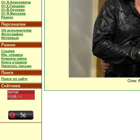
От Д.Анискевича
От Е.Гиршева
От В.Окунева
От Я.Фролова
Разное
Персоналии
Об исполнителях
Фотографии
Интервью
Разное
Ссылки
Юр. справка
Комната смеха
Книга отзывов
Написать письмо
Поиск
Поиск по сайту
Олег 
Счётчики