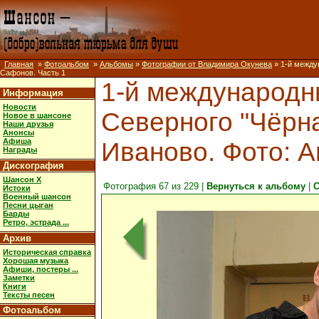
Главная
»
Фотоальбом
»
Альбомы
»
Фотографии от Владимира Окунева
» 1-й междун
Сафонов. Часть 1
1-й международн
Информация
Новости
Северного "Чёрная 
Новое в шансоне
Наши друзья
Анонсы
Афиша
Иваново. Фото: 
Награды
Дискография
Шансон X
Фотография 67 из 229 |
Вернуться к альбому
|
С
Истоки
Военный шансон
Песни цыган
Барды
Ретро, эстрада ...
Архив
Историческая справка
Хорошая музыка
Афиши, постеры ...
Заметки
Книги
Тексты песен
Фотоальбом