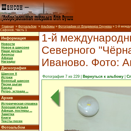
Главная
»
Фотоальбом
»
Альбомы
»
Фотографии от Владимира Окунева
» 1-й междун
Сафонов. Часть 1
1-й международн
Информация
Новости
Северного "Чёрная 
Новое в шансоне
Наши друзья
Анонсы
Афиша
Иваново. Фото: 
Награды
Дискография
Шансон X
Фотография 7 из 229 |
Вернуться к альбому
|
С
Истоки
Военный шансон
Песни цыган
Барды
Ретро, эстрада ...
Архив
Историческая справка
Хорошая музыка
Афиши, постеры ...
Заметки
Книги
Тексты песен
Фотоальбом