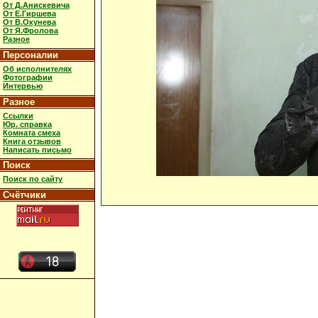
От Д.Анискевича
От Е.Гиршева
От В.Окунева
От Я.Фролова
Разное
Персоналии
Об исполнителях
Фотографии
Интервью
Разное
Ссылки
Юр. справка
Комната смеха
Книга отзывов
Написать письмо
Поиск
Поиск по сайту
Счётчики