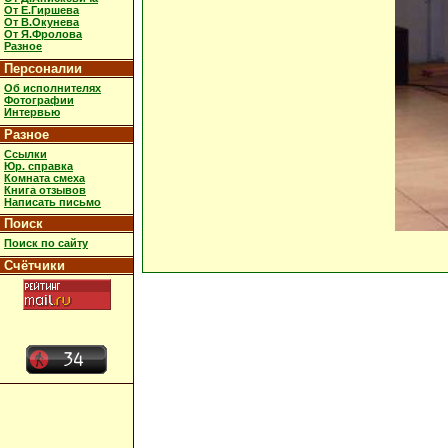
От Е.Гиршева
От В.Окунева
От Я.Фролова
Разное
Персоналии
Об исполнителях
Фотографии
Интервью
Разное
Ссылки
Юр. справка
Комната смеха
Книга отзывов
Написать письмо
Поиск
Поиск по сайту
Счётчики