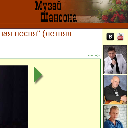
ая песня" (летняя
<=
=>