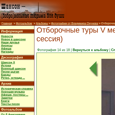
Главная
»
Фотоальбом
»
Альбомы
»
Фотографии от Владимира Окунева
» Отборочны
Отборочные туры V ме
Информация
сессия)
Новости
Новое в шансоне
Наши друзья
Анонсы
Афиша
Фотография 14 из 18 |
Вернуться к альбому
|
С
Награды
Дискография
Шансон X
Истоки
Военный шансон
Песни цыган
Барды
Ретро, эстрада ...
Архив
Историческая справка
Хорошая музыка
Афиши, постеры ...
Заметки
Книги
Тексты песен
Фотоальбом
От Д.Анискевича