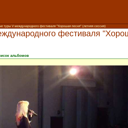
е туры V международного фестиваля "Хорошая песня" (летняя сессия)
ждународного фестиваля "Хорош
писок альбомов