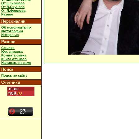
От Е.Гиршева
От В.Окунева
От Я.Фролова
Разное
Персоналии
Об исполнителях
Фотографии
Интервью
Разное
Ссылки
Юр. справка
Комната смеха
Книга отзывов
Написать письмо
Поиск
Поиск по сайту
Счётчики