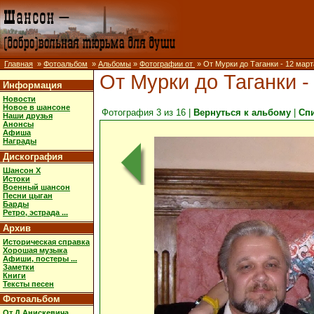
Главная
»
Фотоальбом
»
Альбомы
»
Фотографии от
» От Мурки до Таганки - 12 марта
От Мурки до Таганки - 
Информация
Новости
Новое в шансоне
Фотография 3 из 16 |
Вернуться к альбому
|
Сп
Наши друзья
Анонсы
Афиша
Награды
Дискография
Шансон X
Истоки
Военный шансон
Песни цыган
Барды
Ретро, эстрада ...
Архив
Историческая справка
Хорошая музыка
Афиши, постеры ...
Заметки
Книги
Тексты песен
Фотоальбом
От Д.Анискевича