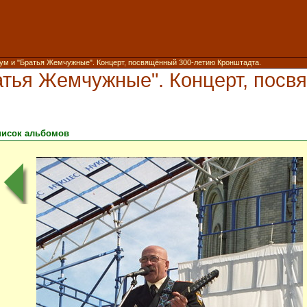
аум и "Братья Жемчужные". Концерт, посвящённый 300-летию Кронштадта.
ратья Жемчужные". Концерт, пос
писок альбомов