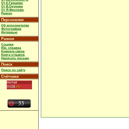
От Е.Гиршева
От В.Окунева
От Я.Фролова
Разное
Персоналии
Об исполнителях
Фотографии
Интервью
Разное
Ссылки
Юр. справка
Комната смеха
Книга отзывов
Написать письмо
Поиск
Поиск по сайту
Счётчики