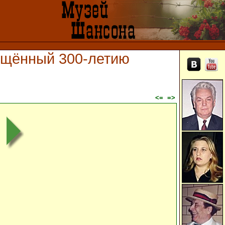
вящённый 300-летию
<=
=>