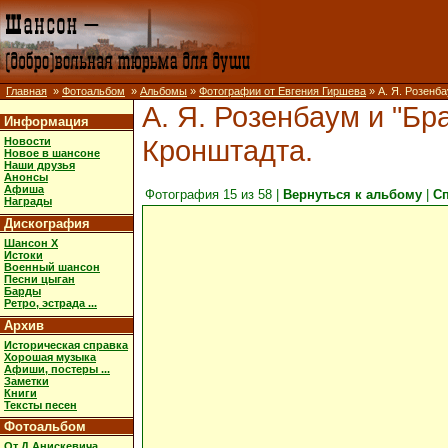
Главная
»
Фотоальбом
»
Альбомы
»
Фотографии от Евгения Гиршева
» А. Я. Розенб
А. Я. Розенбаум и "Б
Информация
Кронштадта.
Новости
Новое в шансоне
Наши друзья
Анонсы
Афиша
Фотография 15 из 58 |
Вернуться к альбому
|
С
Награды
Дискография
Шансон X
Истоки
Военный шансон
Песни цыган
Барды
Ретро, эстрада ...
Архив
Историческая справка
Хорошая музыка
Афиши, постеры ...
Заметки
Книги
Тексты песен
Фотоальбом
От Д.Анискевича