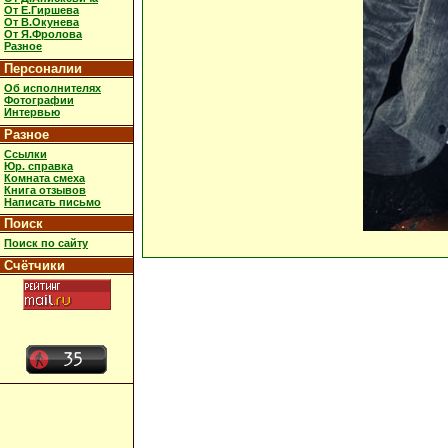
От Е.Гиршева
От В.Окунева
От Я.Фролова
Разное
Персоналии
Об исполнителях
Фотографии
Интервью
Разное
Ссылки
Юр. справка
Комната смеха
Книга отзывов
Написать письмо
Поиск
Поиск по сайту
Счётчики