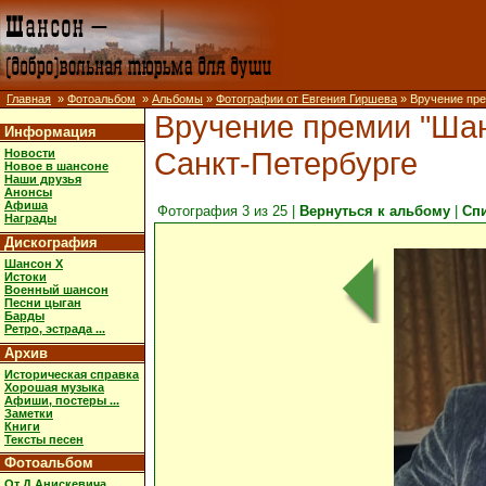
Главная
»
Фотоальбом
»
Альбомы
»
Фотографии от Евгения Гиршева
» Вручение пре
Вручение премии "Шан
Информация
Санкт-Петербурге
Новости
Новое в шансоне
Наши друзья
Анонсы
Афиша
Фотография 3 из 25 |
Вернуться к альбому
|
Сп
Награды
Дискография
Шансон X
Истоки
Военный шансон
Песни цыган
Барды
Ретро, эстрада ...
Архив
Историческая справка
Хорошая музыка
Афиши, постеры ...
Заметки
Книги
Тексты песен
Фотоальбом
От Д.Анискевича