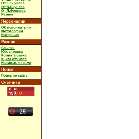
От Е.Гиршева
От В.Окунева
От Я.Фролова
Разное
Персоналии
Об исполнителях
Фотографии
Интервью
Разное
Ссылки
Юр. справка
Комната смеха
Книга отзывов
Написать письмо
Поиск
Поиск по сайту
Счётчики