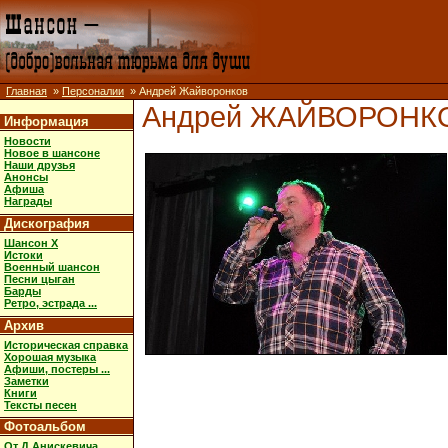
Главная
»
Персоналии
» Андрей Жайворонков
Андрей ЖАЙВОРОНК
Информация
Новости
Новое в шансоне
Наши друзья
Анонсы
Афиша
Награды
Дискография
Шансон X
Истоки
Военный шансон
Песни цыган
Барды
Ретро, эстрада ...
Архив
Историческая справка
Хорошая музыка
Афиши, постеры ...
Заметки
Книги
Тексты песен
Фотоальбом
От Д.Анискевича