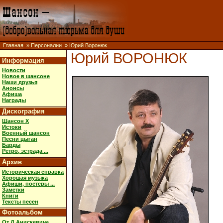
Главная
»
Персоналии
» Юрий Воронюк
Юрий ВОРОНЮК
Информация
Новости
Новое в шансоне
Наши друзья
Анонсы
Афиша
Награды
Дискография
Шансон X
Истоки
Военный шансон
Песни цыган
Барды
Ретро, эстрада ...
Архив
Историческая справка
Хорошая музыка
Афиши, постеры ...
Заметки
Книги
Тексты песен
Фотоальбом
От Д.Анискевича