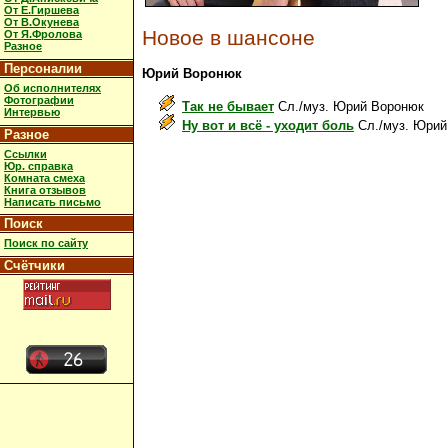
От Е.Гиршева
От В.Окунева
Новое в шансоне
От Я.Фролова
Разное
Персоналии
Юрий Воронюк
Об исполнителях
Фотографии
Так не бывает
Сл./муз. Юрий Воронюк
Интервью
Ну вот и всё - уходит боль
Сл./муз. Юрий
Разное
Ссылки
Юр. справка
Комната смеха
Книга отзывов
Написать письмо
Поиск
Поиск по сайту
Счётчики