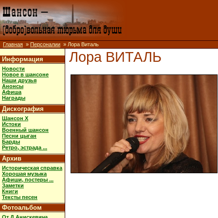
Главная
»
Персоналии
» Лора Виталь
Лора ВИТАЛЬ
Информация
Новости
Новое в шансоне
Наши друзья
Анонсы
Афиша
Награды
Дискография
Шансон X
Истоки
Военный шансон
Песни цыган
Барды
Ретро, эстрада ...
Архив
Историческая справка
Хорошая музыка
Афиши, постеры ...
Заметки
Книги
Тексты песен
Фотоальбом
От Д.Анискевича