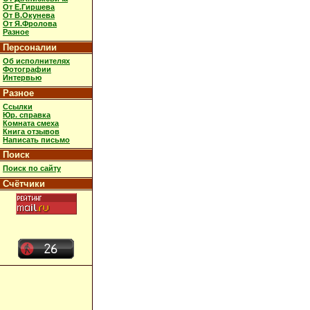
От Е.Гиршева
От В.Окунева
От Я.Фролова
Разное
Персоналии
Об исполнителях
Фотографии
Интервью
Разное
Ссылки
Юр. справка
Комната смеха
Книга отзывов
Написать письмо
Поиск
Поиск по сайту
Счётчики