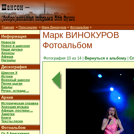
Главная
»
Персоналии
»
Марк Винокуров
»
Фотоальбом
»
Марк ВИНОКУРОВ
Информация
Фотоальбом
Новости
Новое в шансоне
Наши друзья
Анонсы
Афиша
Фотография 10 из 14 |
Вернуться к альбому
|
С
Награды
Дискография
Шансон X
Истоки
Военный шансон
Песни цыган
Барды
Ретро, эстрада ...
Архив
Историческая справка
Хорошая музыка
Афиши, постеры ...
Заметки
Книги
Тексты песен
Фотоальбом
От Д.Анискевича