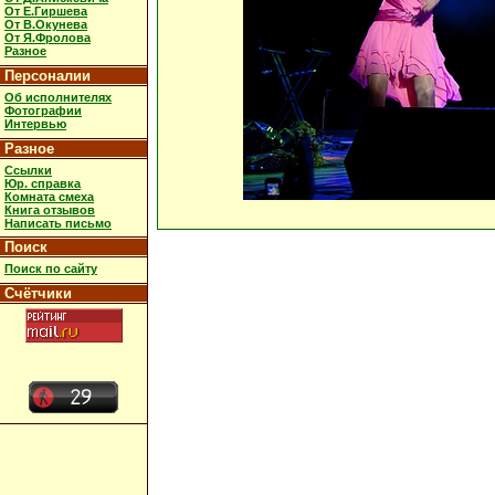
От Е.Гиршева
От В.Окунева
От Я.Фролова
Разное
Персоналии
Об исполнителях
Фотографии
Интервью
Разное
Ссылки
Юр. справка
Комната смеха
Книга отзывов
Написать письмо
Поиск
Поиск по сайту
Счётчики