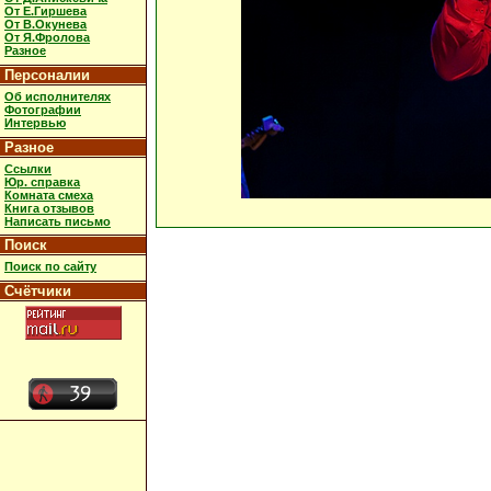
От Е.Гиршева
От В.Окунева
От Я.Фролова
Разное
Персоналии
Об исполнителях
Фотографии
Интервью
Разное
Ссылки
Юр. справка
Комната смеха
Книга отзывов
Написать письмо
Поиск
Поиск по сайту
Счётчики