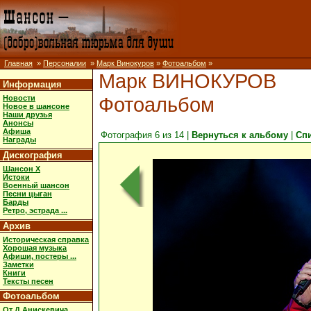
Главная
»
Персоналии
»
Марк Винокуров
»
Фотоальбом
»
Марк ВИНОКУРОВ
Информация
Фотоальбом
Новости
Новое в шансоне
Наши друзья
Анонсы
Афиша
Фотография 6 из 14 |
Вернуться к альбому
|
Сп
Награды
Дискография
Шансон X
Истоки
Военный шансон
Песни цыган
Барды
Ретро, эстрада ...
Архив
Историческая справка
Хорошая музыка
Афиши, постеры ...
Заметки
Книги
Тексты песен
Фотоальбом
От Д.Анискевича