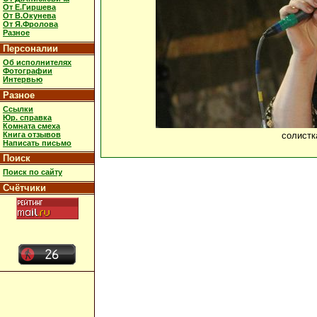
От Е.Гиршева
От В.Окунева
От Я.Фролова
Разное
Персоналии
Об исполнителях
Фотографии
Интервью
Разное
Ссылки
Юр. справка
Комната смеха
Книга отзывов
солистк
Написать письмо
Поиск
Поиск по сайту
Счётчики