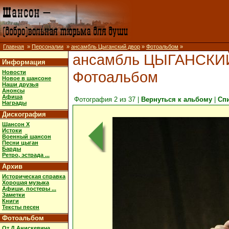
Главная
»
Персоналии
»
ансамбль Цыганский двор
»
Фотоальбом
»
ансамбль ЦЫГАНСКИ
Информация
Фотоальбом
Новости
Новое в шансоне
Наши друзья
Анонсы
Афиша
Фотография 2 из 37 |
Вернуться к альбому
|
Сп
Награды
Дискография
Шансон X
Истоки
Военный шансон
Песни цыган
Барды
Ретро, эстрада ...
Архив
Историческая справка
Хорошая музыка
Афиши, постеры ...
Заметки
Книги
Тексты песен
Фотоальбом
От Д.Анискевича