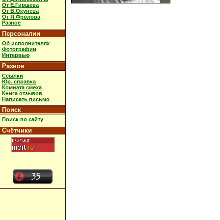
От Е.Гиршева
От В.Окунева
От Я.Фролова
Разное
Персоналии
Об исполнителях
Фотографии
Интервью
Разное
Ссылки
Юр. справка
Комната смеха
Книга отзывов
Написать письмо
Поиск
Поиск по сайту
Счётчики