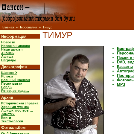
Главная
»
Персоналии
» Тимур
ТИМУР
Информация
Новости
Новое в шансоне
Биограф
Наши друзья
Персона
Анонсы
Афиша
Песни в
Награды
DVD, ви
Кассеты
Дискография
Автогра
Шансон X
Постеры,
Истоки
Фотоал
Военный шансон
Песни цыган
MP3
Барды
Ретро, эстрада ...
Архив
Историческая справка
Хорошая музыка
Афиши, постеры ...
Заметки
Книги
Тексты песен
Фотоальбом
От Д.Анискевича