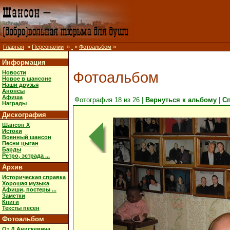
Главная
»
Персоналии
»
»
Фотоальбом
»
Информация
Фотоальбом
Новости
Новое в шансоне
Наши друзья
Анонсы
Афиша
Фотография 18 из 26 |
Вернуться к альбому
|
С
Награды
Дискография
Шансон X
Истоки
Военный шансон
Песни цыган
Барды
Ретро, эстрада ...
Архив
Историческая справка
Хорошая музыка
Афиши, постеры ...
Заметки
Книги
Тексты песен
Фотоальбом
От Д.Анискевича