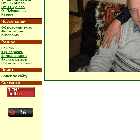
От Е.Гиршева
От В.Окунева
От Я.Фролова
Разное
Персоналии
Об исполнителях
Фотографии
Интервью
Разное
Ссылки
Юр. справка
Комната смеха
Книга отзывов
Написать письмо
Поиск
Поиск по сайту
Счётчики