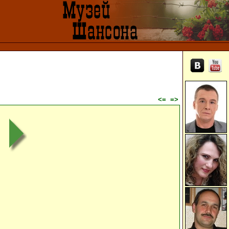
<=
=>