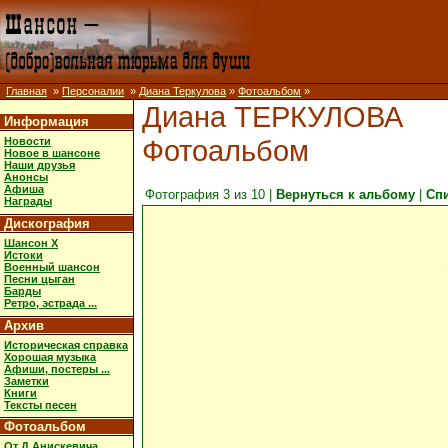
Главная
»
Персоналии
»
Диана Теркулова
»
Фотоальбом
»
Диана ТЕРКУЛОВА
Информация
Фотоальбом
Новости
Новое в шансоне
Наши друзья
Анонсы
Афиша
Фотография 3 из 10 |
Вернуться к альбому
|
Сп
Награды
Дискография
Шансон X
Истоки
Военный шансон
Песни цыган
Барды
Ретро, эстрада ...
Архив
Историческая справка
Хорошая музыка
Афиши, постеры ...
Заметки
Книги
Тексты песен
Фотоальбом
От Д.Анискевича