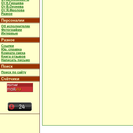
От Е.Гиршева
От В.Окунева
От Я.Фролова
Разное
Персоналии
Об исполнителях
Фотографии
Интервью
Разное
Ссылки
Юр. справка
Комната смеха
Книга отзывов
Написать письмо
Поиск
Поиск по сайту
Счётчики