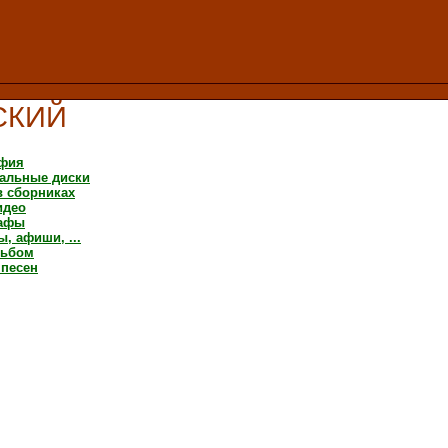
СКИЙ
фия
альные диски
в сборниках
идео
рафы
, афиши, ...
льбом
 песен