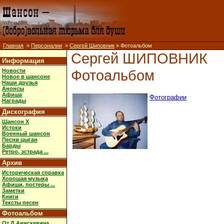
Главная
»
Персоналии
»
Сергей Шиповник
» Фотоальбом
Сергей ШИПОВНИК
Информация
Фотоальбом
Новости
Новое в шансоне
Наши друзья
Анонсы
Афиша
Фотографии
Награды
Дискография
Шансон X
Истоки
Военный шансон
Песни цыган
Барды
Ретро, эстрада ...
Архив
Историческая справка
Хорошая музыка
Афиши, постеры ...
Заметки
Книги
Тексты песен
Фотоальбом
От Д.Анискевича