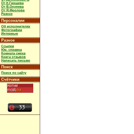
От Е.Гиршева
От В.Окунева
От Я.Фролова
Разное
Персоналии
Об исполнителях
Фотографии
Интервью
Разное
Ссылки
Юр. справка
Комната смеха
Книга отзывов
Написать письмо
Поиск
Поиск по сайту
Счётчики