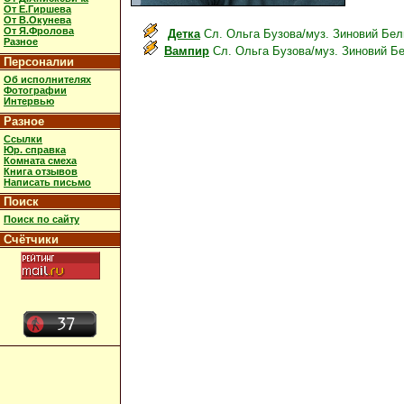
От Е.Гиршева
От В.Окунева
От Я.Фролова
Детка
Сл. Ольга Бузова/муз. Зиновий Бе
Разное
Вампир
Сл. Ольга Бузова/муз. Зиновий Б
Персоналии
Об исполнителях
Фотографии
Интервью
Разное
Ссылки
Юр. справка
Комната смеха
Книга отзывов
Написать письмо
Поиск
Поиск по сайту
Счётчики