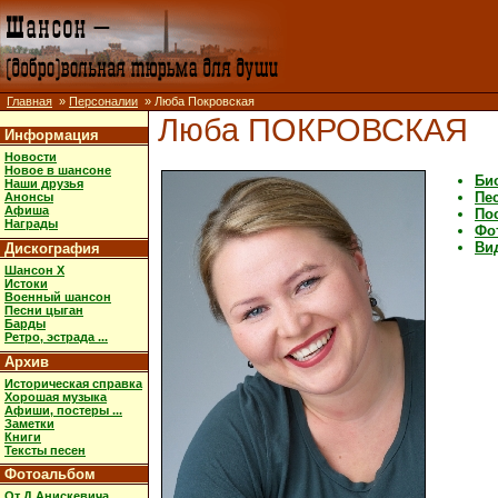
Главная
»
Персоналии
» Люба Покровская
Люба ПОКРОВСКАЯ
Информация
Новости
Новое в шансоне
Би
Наши друзья
Пе
Анонсы
Афиша
Пос
Награды
Фо
Ви
Дискография
Шансон X
Истоки
Военный шансон
Песни цыган
Барды
Ретро, эстрада ...
Архив
Историческая справка
Хорошая музыка
Афиши, постеры ...
Заметки
Книги
Тексты песен
Фотоальбом
От Д.Анискевича