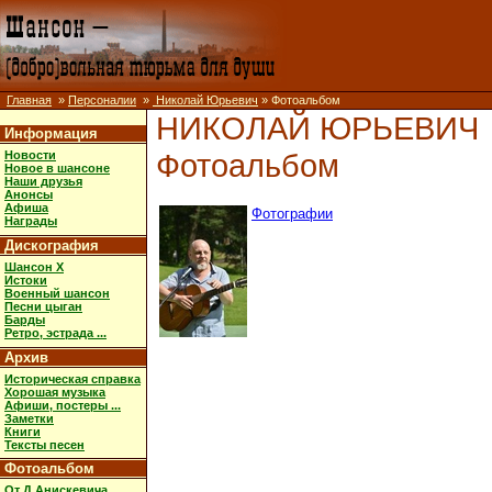
Главная
»
Персоналии
»
Николай Юрьевич
» Фотоальбом
НИКОЛАЙ ЮРЬЕВИЧ
Информация
Фотоальбом
Новости
Новое в шансоне
Наши друзья
Анонсы
Афиша
Фотографии
Награды
Дискография
Шансон X
Истоки
Военный шансон
Песни цыган
Барды
Ретро, эстрада ...
Архив
Историческая справка
Хорошая музыка
Афиши, постеры ...
Заметки
Книги
Тексты песен
Фотоальбом
От Д.Анискевича