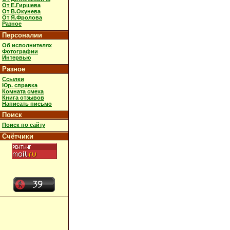
От Е.Гиршева
От В.Окунева
От Я.Фролова
Разное
Персоналии
Об исполнителях
Фотографии
Интервью
Разное
Ссылки
Юр. справка
Комната смеха
Книга отзывов
Написать письмо
Поиск
Поиск по сайту
Счётчики