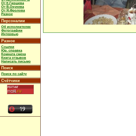
От Е.Гиршева
От В.Окунева
От Я.Фролова
Разное
Персоналии
Об исполнителях
Фотографии
Интервью
Разное
Ссылки
Юр. справка
Комната смеха
Книга отзывов
Написать письмо
Поиск
Поиск по сайту
Счётчики