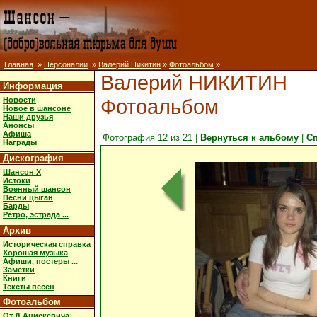
Главная
»
Персоналии
»
Валерий Никитин
»
Фотоальбом
»
Валерий НИКИТИН
Информация
Фотоальбом
Новости
Новое в шансоне
Наши друзья
Анонсы
Афиша
Фотография 12 из 21 |
Вернуться к альбому
|
С
Награды
Дискография
Шансон X
Истоки
Военный шансон
Песни цыган
Барды
Ретро, эстрада ...
Архив
Историческая справка
Хорошая музыка
Афиши, постеры ...
Заметки
Книги
Тексты песен
Фотоальбом
От Д.Анискевича