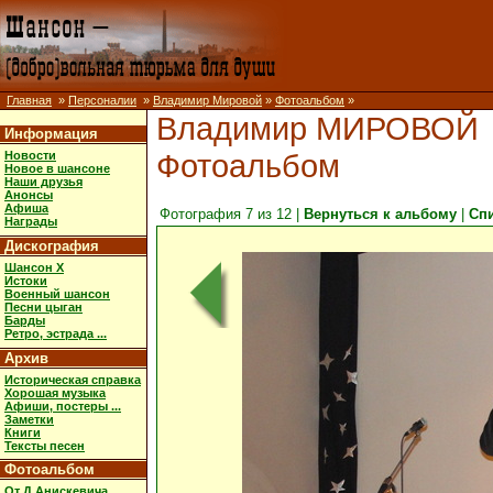
Главная
»
Персоналии
»
Владимир Мировой
»
Фотоальбом
»
Владимир МИРОВОЙ
Информация
Фотоальбом
Новости
Новое в шансоне
Наши друзья
Анонсы
Афиша
Фотография 7 из 12 |
Вернуться к альбому
|
Сп
Награды
Дискография
Шансон X
Истоки
Военный шансон
Песни цыган
Барды
Ретро, эстрада ...
Архив
Историческая справка
Хорошая музыка
Афиши, постеры ...
Заметки
Книги
Тексты песен
Фотоальбом
От Д.Анискевича