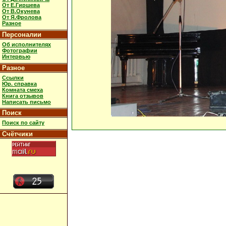
От Е.Гиршева
От В.Окунева
От Я.Фролова
Разное
Персоналии
Об исполнителях
Фотографии
Интервью
Разное
Ссылки
Юр. справка
Комната смеха
Книга отзывов
Написать письмо
Поиск
Поиск по сайту
Счётчики